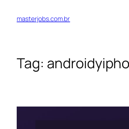
Pular
para
masterjobs.com.br
o
conteúdo
Tag:
androidyiph