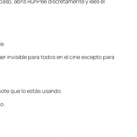
 pasó, abrís RunPee discretamente y leés el
e.
ser invisible para todos en el cine excepto para
 note que lo estás usando.
o.