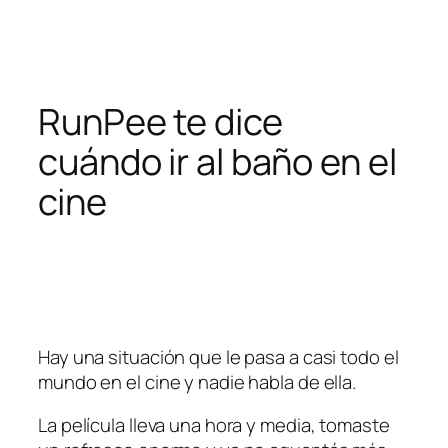
Pular
para
o
conteúdo
RunPee te dice
cuándo ir al baño en el
cine
Hay una situación que le pasa a casi todo el
mundo en el cine y nadie habla de ella.
La película lleva una hora y media, tomaste