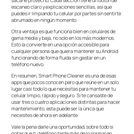
sacarle provecho. Cada sección tiene un botón de
escaneo claro y explicaciones sencillas, así que
puedes ir limpiando tu celular por partes sin sentirte
abrumado en ningún momento.
Otra ventaja es que funciona bien en celulares de
gama media y baja, no solo en los más modernos.
Esto la convierte en una opción accesible para
cualquier persona que quiera mantener su Android
funcionando de forma fluida sin gastar en un
teléfono nuevo.
En resumen, Smart Phone Cleaner es una de esas
apps que pocos conocen pero que reúne en un solo
lugar casi todo lo que necesitas para mantener tu
celular limpio, rápido y seguro. Si te cansaste de
usar tres o cuatro aplicaciones distintas para hacer
mantenimiento, esta puede ser la única que
necesites de ahora en adelante.
Vale la pena darle una oportunidad, sobre todo si
notas que tu teléfono tarda más de lo normal en