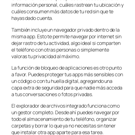
información personal, cuáles rastrean tu ubicación y
cuáles consumen más datos de tu red sin que te
hayas dado cuenta.
También incluye un navegador privado dentro de la
misma app. Esto te permite navegar por internet sin
dejar rastro de tu actividad, algo ideal si comparten
el teléfono con otras personas o simplemente
valoras tu privacidad al máximo.
La función de bloqueo de aplicaciones es otro punto
a favor. Puedes proteger tus apps más sensibles con
un código o con tu huella digital, agregando una
capa extra de seguridad para que nadie más acceda
a tus conversaciones o fotos privadas.
El explorador de archivos integrado funciona como
un gestor completo. Desde ahí puedes navegar por
todo el almacenamiento de tu teléfono, organizar
carpetas y borrar lo que ya no necesitas sin tener
que instalar otra app aparte para esa tarea.