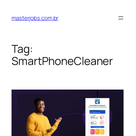
Pular
para
masterjobs.com.br
o
conteúdo
Tag:
SmartPhoneCleaner