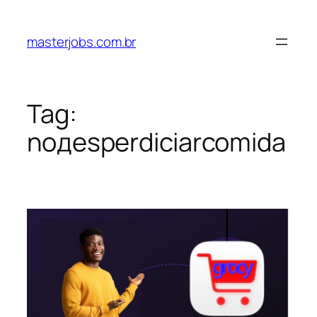
Pular
para
masterjobs.com.br
o
conteúdo
Tag:
nодesperdiciarcomida