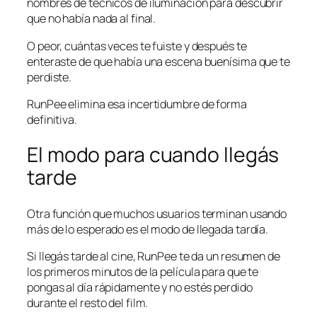
nombres de técnicos de iluminación para descubrir
que no había nada al final.
O peor, cuántas veces te fuiste y después te
enteraste de que había una escena buenísima que te
perdiste.
RunPee elimina esa incertidumbre de forma
definitiva.
El modo para cuando llegás
tarde
Otra función que muchos usuarios terminan usando
más de lo esperado es el modo de llegada tardía.
Si llegás tarde al cine, RunPee te da un resumen de
los primeros minutos de la película para que te
pongas al día rápidamente y no estés perdido
durante el resto del film.