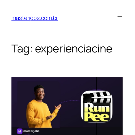
Pular
para
masterjobs.com.br
o
conteúdo
Tag:
experienciacine