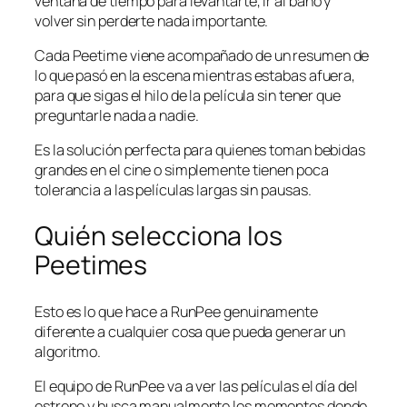
ventana de tiempo para levantarte, ir al baño y
volver sin perderte nada importante.
Cada Peetime viene acompañado de un resumen de
lo que pasó en la escena mientras estabas afuera,
para que sigas el hilo de la película sin tener que
preguntarle nada a nadie.
Es la solución perfecta para quienes toman bebidas
grandes en el cine o simplemente tienen poca
tolerancia a las películas largas sin pausas.
Quién selecciona los
Peetimes
Esto es lo que hace a RunPee genuinamente
diferente a cualquier cosa que pueda generar un
algoritmo.
El equipo de RunPee va a ver las películas el día del
estreno y busca manualmente los momentos donde