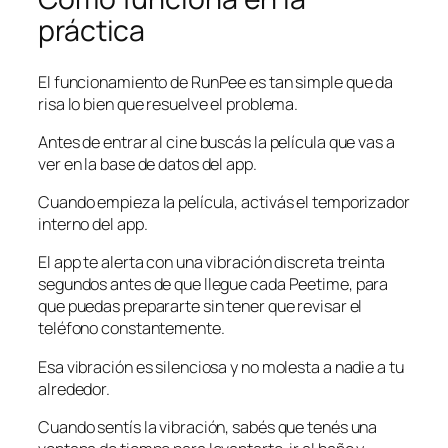
práctica
El funcionamiento de RunPee es tan simple que da
risa lo bien que resuelve el problema.
Antes de entrar al cine buscás la película que vas a
ver en la base de datos del app.
Cuando empieza la película, activás el temporizador
interno del app.
El app te alerta con una vibración discreta treinta
segundos antes de que llegue cada Peetime, para
que puedas prepararte sin tener que revisar el
teléfono constantemente.
Esa vibración es silenciosa y no molesta a nadie a tu
alrededor.
Cuando sentís la vibración, sabés que tenés una