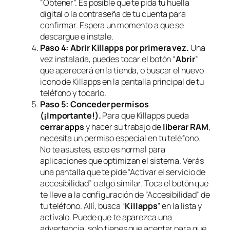
“Obtener”. Es posible que te pida tu huella
digital o la contraseña de tu cuenta para
confirmar. Espera un momento a que se
descargue e instale.
Paso 4: Abrir Killapps por primera vez.
Una
vez instalada, puedes tocar el botón “
Abrir
”
que aparecerá en la tienda, o buscar el nuevo
icono de Killapps en la pantalla principal de tu
teléfono y tocarlo.
Paso 5: Conceder permisos
(¡Importante!).
Para que Killapps pueda
cerrar apps
y hacer su trabajo de
liberar RAM
,
necesita un permiso especial en tu teléfono.
No te asustes, esto es normal para
aplicaciones que optimizan el sistema. Verás
una pantalla que te pide “Activar el servicio de
accesibilidad” o algo similar. Toca el botón que
te lleve a la configuración de “Accesibilidad” de
tu teléfono. Allí, busca “
Killapps
” en la lista y
actívalo. Puede que te aparezca una
advertencia, solo tienes que aceptar para que