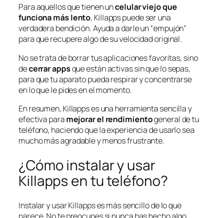
Para aquellos que tienen un
celular viejo que
funciona más lento
, Killapps puede ser una
verdadera bendición. Ayuda a darle un “empujón”
para que recupere algo de su velocidad original.
No se trata de borrar tus aplicaciones favoritas, sino
de
cerrar apps
que están activas sin que lo sepas,
para que tu aparato pueda respirar y concentrarse
en lo que le pides en el momento.
En resumen, Killapps es una herramienta sencilla y
efectiva para
mejorar el rendimiento
general de tu
teléfono, haciendo que la experiencia de usarlo sea
mucho más agradable y menos frustrante.
¿Cómo instalar y usar
Killapps en tu teléfono?
Instalar y usar Killapps es más sencillo de lo que
parece. No te preocupes si nunca has hecho algo