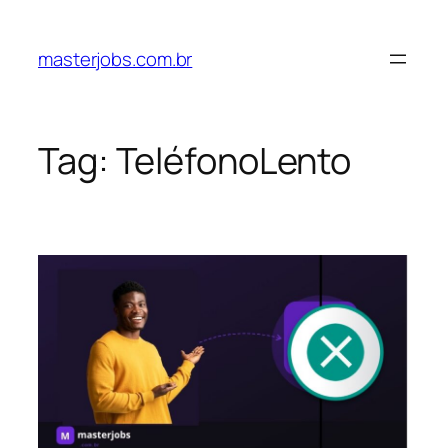
Pular
para
masterjobs.com.br
o
conteúdo
Tag:
TeléfonoLento