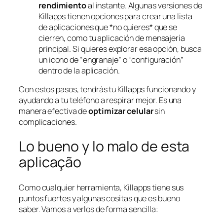
rendimiento
al instante. Algunas versiones de
Killapps tienen opciones para crear una lista
de aplicaciones que *no quieres* que se
cierren, como tu aplicación de mensajería
principal. Si quieres explorar esa opción, busca
un icono de “engranaje” o “configuración”
dentro de la aplicación.
Con estos pasos, tendrás tu Killapps funcionando y
ayudando a tu teléfono a respirar mejor. Es una
manera efectiva de
optimizar celular
sin
complicaciones.
Lo bueno y lo malo de esta
aplicação
Como cualquier herramienta, Killapps tiene sus
puntos fuertes y algunas cositas que es bueno
saber. Vamos a verlos de forma sencilla: