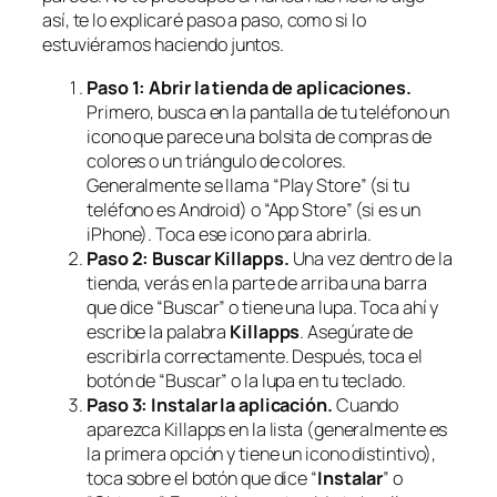
así, te lo explicaré paso a paso, como si lo
estuviéramos haciendo juntos.
Paso 1: Abrir la tienda de aplicaciones.
Primero, busca en la pantalla de tu teléfono un
icono que parece una bolsita de compras de
colores o un triángulo de colores.
Generalmente se llama “Play Store” (si tu
teléfono es Android) o “App Store” (si es un
iPhone). Toca ese icono para abrirla.
Paso 2: Buscar Killapps.
Una vez dentro de la
tienda, verás en la parte de arriba una barra
que dice “Buscar” o tiene una lupa. Toca ahí y
escribe la palabra
Killapps
. Asegúrate de
escribirla correctamente. Después, toca el
botón de “Buscar” o la lupa en tu teclado.
Paso 3: Instalar la aplicación.
Cuando
aparezca Killapps en la lista (generalmente es
la primera opción y tiene un icono distintivo),
toca sobre el botón que dice “
Instalar
” o