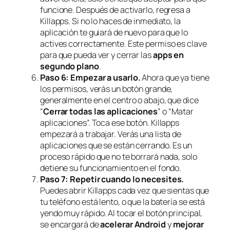
funcione. Después de activarlo, regresa a
Killapps. Si no lo haces de inmediato, la
aplicación te guiará de nuevo para que lo
actives correctamente. Este permiso es clave
para que pueda ver y cerrar las
apps en
segundo plano
.
Paso 6: Empezar a usarlo.
Ahora que ya tiene
los permisos, verás un botón grande,
generalmente en el centro o abajo, que dice
“
Cerrar todas las aplicaciones
” o “Matar
aplicaciones”. Toca ese botón. Killapps
empezará a trabajar. Verás una lista de
aplicaciones que se están cerrando. Es un
proceso rápido que no te borrará nada, solo
detiene su funcionamiento en el fondo.
Paso 7: Repetir cuando lo necesites.
Puedes abrir Killapps cada vez que sientas que
tu teléfono está lento, o que la batería se está
yendo muy rápido. Al tocar el botón principal,
se encargará de
acelerar Android
y
mejorar