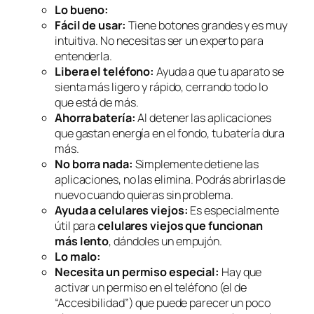
Lo bueno:
Fácil de usar:
Tiene botones grandes y es muy
intuitiva. No necesitas ser un experto para
entenderla.
Libera el teléfono:
Ayuda a que tu aparato se
sienta más ligero y rápido, cerrando todo lo
que está de más.
Ahorra batería:
Al detener las aplicaciones
que gastan energía en el fondo, tu batería dura
más.
No borra nada:
Simplemente detiene las
aplicaciones, no las elimina. Podrás abrirlas de
nuevo cuando quieras sin problema.
Ayuda a celulares viejos:
Es especialmente
útil para
celulares viejos que funcionan
más lento
, dándoles un empujón.
Lo malo:
Necesita un permiso especial:
Hay que
activar un permiso en el teléfono (el de
“Accesibilidad”) que puede parecer un poco