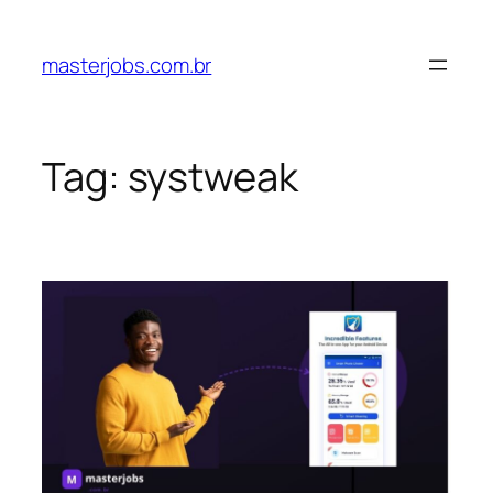
Pular
para
masterjobs.com.br
o
conteúdo
Tag:
systweak