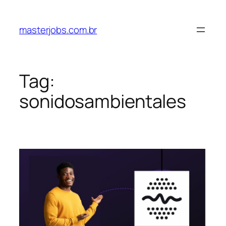
Pular
para
masterjobs.com.br
o
conteúdo
Tag:
sonidosambientales