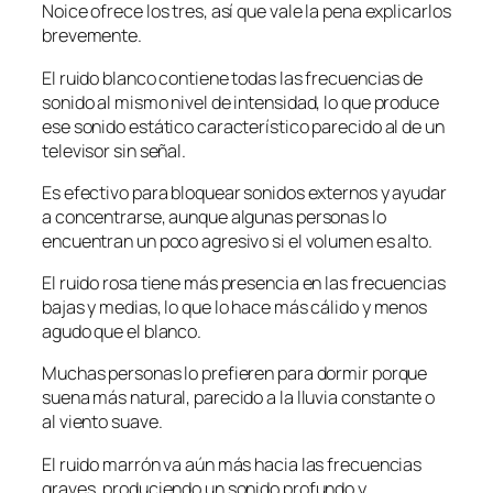
Noice ofrece los tres, así que vale la pena explicarlos
brevemente.
El ruido blanco contiene todas las frecuencias de
sonido al mismo nivel de intensidad, lo que produce
ese sonido estático característico parecido al de un
televisor sin señal.
Es efectivo para bloquear sonidos externos y ayudar
a concentrarse, aunque algunas personas lo
encuentran un poco agresivo si el volumen es alto.
El ruido rosa tiene más presencia en las frecuencias
bajas y medias, lo que lo hace más cálido y menos
agudo que el blanco.
Muchas personas lo prefieren para dormir porque
suena más natural, parecido a la lluvia constante o
al viento suave.
El ruido marrón va aún más hacia las frecuencias
graves, produciendo un sonido profundo y