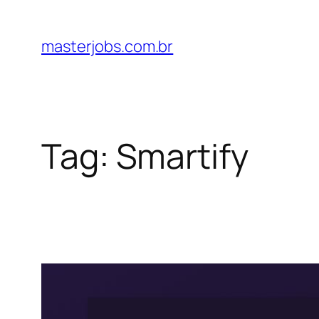
Pular
para
masterjobs.com.br
o
conteúdo
Tag:
Smartify