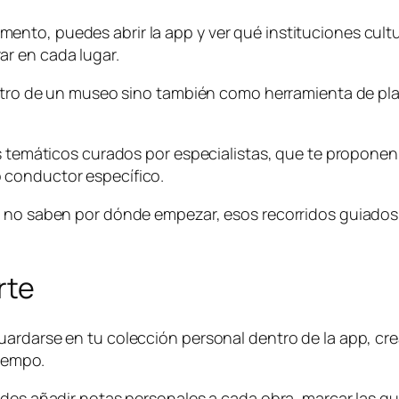
nto, puedes abrir la app y ver qué instituciones cultu
r en cada lugar.
dentro de un museo sino también como herramienta de pl
s temáticos curados por especialistas, que te proponen u
 conductor específico.
y no saben por dónde empezar, esos recorridos guiados 
rte
ardarse en tu colección personal dentro de la app, cre
tiempo.
edes añadir notas personales a cada obra, marcar las q