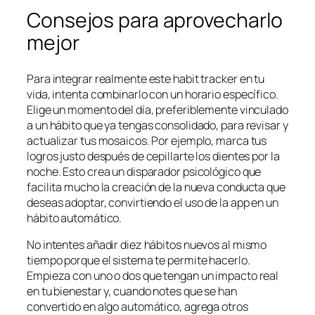
Consejos para aprovecharlo
mejor
Para integrar realmente este habit tracker en tu
vida, intenta combinarlo con un horario específico.
Elige un momento del día, preferiblemente vinculado
a un hábito que ya tengas consolidado, para revisar y
actualizar tus mosaicos. Por ejemplo, marca tus
logros justo después de cepillarte los dientes por la
noche. Esto crea un disparador psicológico que
facilita mucho la creación de la nueva conducta que
deseas adoptar, convirtiendo el uso de la app en un
hábito automático.
No intentes añadir diez hábitos nuevos al mismo
tiempo porque el sistema te permite hacerlo.
Empieza con uno o dos que tengan un impacto real
en tu bienestar y, cuando notes que se han
convertido en algo automático, agrega otros