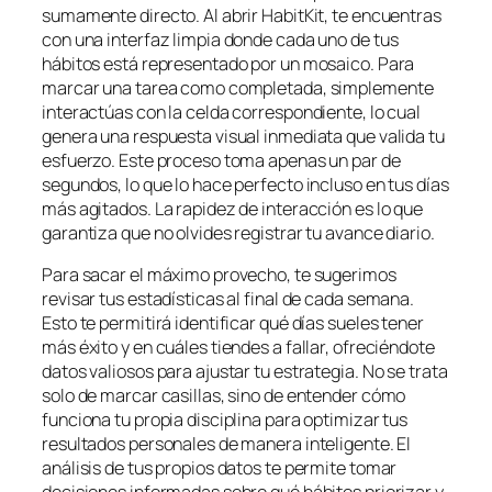
sumamente directo. Al abrir HabitKit, te encuentras
con una interfaz limpia donde cada uno de tus
hábitos está representado por un mosaico. Para
marcar una tarea como completada, simplemente
interactúas con la celda correspondiente, lo cual
genera una respuesta visual inmediata que valida tu
esfuerzo. Este proceso toma apenas un par de
segundos, lo que lo hace perfecto incluso en tus días
más agitados. La rapidez de interacción es lo que
garantiza que no olvides registrar tu avance diario.
Para sacar el máximo provecho, te sugerimos
revisar tus estadísticas al final de cada semana.
Esto te permitirá identificar qué días sueles tener
más éxito y en cuáles tiendes a fallar, ofreciéndote
datos valiosos para ajustar tu estrategia. No se trata
solo de marcar casillas, sino de entender cómo
funciona tu propia disciplina para optimizar tus
resultados personales de manera inteligente. El
análisis de tus propios datos te permite tomar
decisiones informadas sobre qué hábitos priorizar y