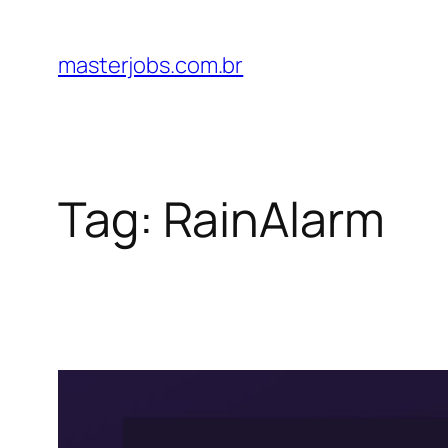
Pular
para
masterjobs.com.br
o
conteúdo
Tag:
RainAlarm