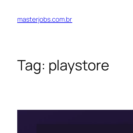
Pular
para
masterjobs.com.br
o
conteúdo
Tag:
playstore