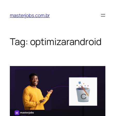
Pular
para
masterjobs.com.br
o
conteúdo
Tag:
optimizarandroid