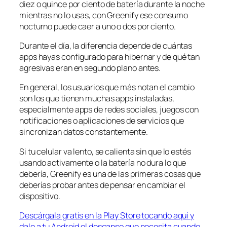
diez o quince por ciento de batería durante la noche
mientras no lo usas, con Greenify ese consumo
nocturno puede caer a uno o dos por ciento.
Durante el día, la diferencia depende de cuántas
apps hayas configurado para hibernar y de qué tan
agresivas eran en segundo plano antes.
En general, los usuarios que más notan el cambio
son los que tienen muchas apps instaladas,
especialmente apps de redes sociales, juegos con
notificaciones o aplicaciones de servicios que
sincronizan datos constantemente.
Si tu celular va lento, se calienta sin que lo estés
usando activamente o la batería no dura lo que
debería, Greenify es una de las primeras cosas que
deberías probar antes de pensar en cambiar el
dispositivo.
Descárgala gratis en la Play Store tocando aquí y
dale a tu Android el descanso que necesita cuando