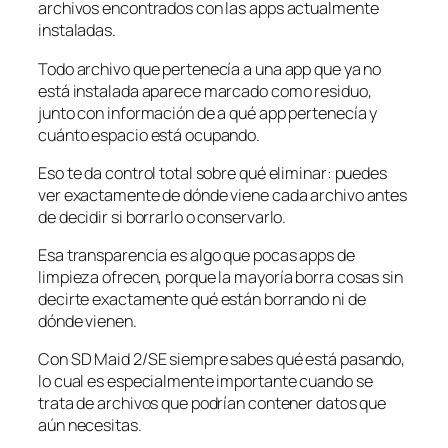
archivos encontrados con las apps actualmente
instaladas.
Todo archivo que pertenecía a una app que ya no
está instalada aparece marcado como residuo,
junto con información de a qué app pertenecía y
cuánto espacio está ocupando.
Eso te da control total sobre qué eliminar: puedes
ver exactamente de dónde viene cada archivo antes
de decidir si borrarlo o conservarlo.
Esa transparencia es algo que pocas apps de
limpieza ofrecen, porque la mayoría borra cosas sin
decirte exactamente qué están borrando ni de
dónde vienen.
Con SD Maid 2/SE siempre sabes qué está pasando,
lo cual es especialmente importante cuando se
trata de archivos que podrían contener datos que
aún necesitas.