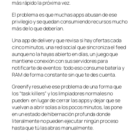
más rápido la próxima vez.
El problema es que muchas apps abusan de ese
privilegio y se quedan consumiendo recursos mucho
más de lo que deberían.
Una app de delivery que revisa si hay ofertas cada
cinco minutos, una red social que sincroniza el feed
aunque no la hayas abierto en días, un juego que
mantiene conexión con sus servidores para
notificarte de eventos: todo eso consume batería y
RAM de forma constante sin que te des cuenta.
Greenify resuelve ese problema de una forma que
los “task killers” y los limpiadores normales no
pueden: en lugar de cerrar las apps y dejar que se
vuelvan a abrir solas a los pocos minutos, las pone
en un estado de hibernación profunda donde
literalmente no pueden ejecutar ningún proceso
hasta que tú las abras manualmente.