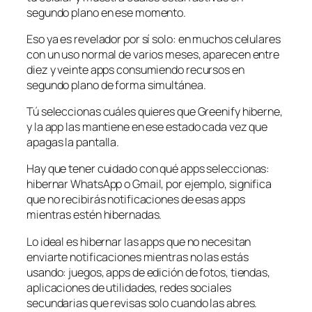
segundo plano en ese momento.
Eso ya es revelador por sí solo: en muchos celulares
con un uso normal de varios meses, aparecen entre
diez y veinte apps consumiendo recursos en
segundo plano de forma simultánea.
Tú seleccionas cuáles quieres que Greenify hiberne,
y la app las mantiene en ese estado cada vez que
apagas la pantalla.
Hay que tener cuidado con qué apps seleccionas:
hibernar WhatsApp o Gmail, por ejemplo, significa
que no recibirás notificaciones de esas apps
mientras estén hibernadas.
Lo ideal es hibernar las apps que no necesitan
enviarte notificaciones mientras no las estás
usando: juegos, apps de edición de fotos, tiendas,
aplicaciones de utilidades, redes sociales
secundarias que revisas solo cuando las abres.