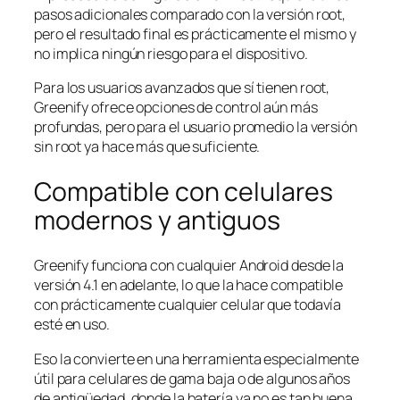
pasos adicionales comparado con la versión root,
pero el resultado final es prácticamente el mismo y
no implica ningún riesgo para el dispositivo.
Para los usuarios avanzados que sí tienen root,
Greenify ofrece opciones de control aún más
profundas, pero para el usuario promedio la versión
sin root ya hace más que suficiente.
Compatible con celulares
modernos y antiguos
Greenify funciona con cualquier Android desde la
versión 4.1 en adelante, lo que la hace compatible
con prácticamente cualquier celular que todavía
esté en uso.
Eso la convierte en una herramienta especialmente
útil para celulares de gama baja o de algunos años
de antigüedad, donde la batería ya no es tan buena