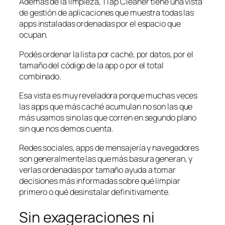
Además de la limpieza, 1Tap Cleaner tiene una vista
de gestión de aplicaciones que muestra todas las
apps instaladas ordenadas por el espacio que
ocupan.
Podés ordenar la lista por caché, por datos, por el
tamaño del código de la app o por el total
combinado.
Esa vista es muy reveladora porque muchas veces
las apps que más caché acumulan no son las que
más usamos sino las que corren en segundo plano
sin que nos demos cuenta.
Redes sociales, apps de mensajería y navegadores
son generalmente las que más basura generan, y
verlas ordenadas por tamaño ayuda a tomar
decisiones más informadas sobre qué limpiar
primero o qué desinstalar definitivamente.
Sin exageraciones ni