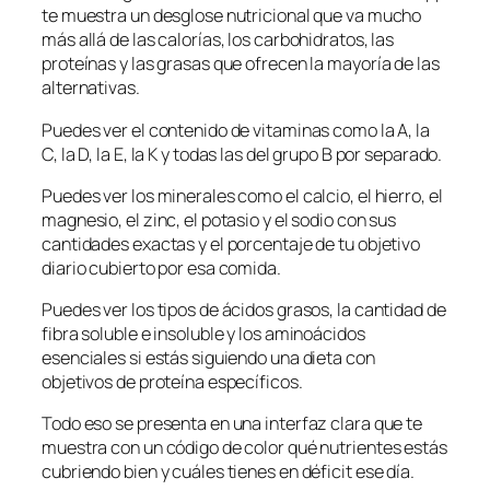
te muestra un desglose nutricional que va mucho
más allá de las calorías, los carbohidratos, las
proteínas y las grasas que ofrecen la mayoría de las
alternativas.
Puedes ver el contenido de vitaminas como la A, la
C, la D, la E, la K y todas las del grupo B por separado.
Puedes ver los minerales como el calcio, el hierro, el
magnesio, el zinc, el potasio y el sodio con sus
cantidades exactas y el porcentaje de tu objetivo
diario cubierto por esa comida.
Puedes ver los tipos de ácidos grasos, la cantidad de
fibra soluble e insoluble y los aminoácidos
esenciales si estás siguiendo una dieta con
objetivos de proteína específicos.
Todo eso se presenta en una interfaz clara que te
muestra con un código de color qué nutrientes estás
cubriendo bien y cuáles tienes en déficit ese día.