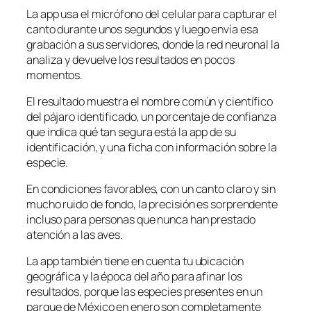
La app usa el micrófono del celular para capturar el
canto durante unos segundos y luego envía esa
grabación a sus servidores, donde la red neuronal la
analiza y devuelve los resultados en pocos
momentos.
El resultado muestra el nombre común y científico
del pájaro identificado, un porcentaje de confianza
que indica qué tan segura está la app de su
identificación, y una ficha con información sobre la
especie.
En condiciones favorables, con un canto claro y sin
mucho ruido de fondo, la precisión es sorprendente
incluso para personas que nunca han prestado
atención a las aves.
La app también tiene en cuenta tu ubicación
geográfica y la época del año para afinar los
resultados, porque las especies presentes en un
parque de México en enero son completamente