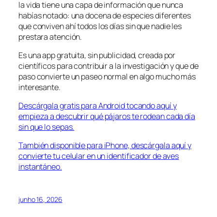
la vida tiene una capa de información que nunca
habías notado: una docena de especies diferentes
que conviven ahí todos los días sin que nadie les
prestara atención.
Es una app gratuita, sin publicidad, creada por
científicos para contribuir a la investigación y que de
paso convierte un paseo normal en algo mucho más
interesante.
Descárgala gratis para Android tocando aquí y
empieza a descubrir qué pájaros te rodean cada día
sin que lo sepas.
También disponible para iPhone, descárgala aquí y
convierte tu celular en un identificador de aves
instantáneo.
junho 16, 2026