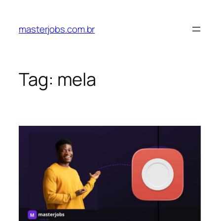
Pular
para
masterjobs.com.br
o
conteúdo
Tag:
mela