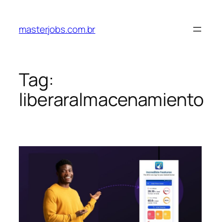
Pular
para
masterjobs.com.br
o
conteúdo
Tag:
liberaralmacenamiento