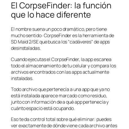
El CorpseFinder: la función
que lo hace diferente
El nombre suena un poco dramático, pero tiene
mucho sentido: CorpseFinder es la herramienta de
SD Maid 2/SE que busca los “cadáveres” de apps
desinstaladas.
Cuando ejecutas el CorpseFinder, la app escanea
todo el almacenamiento de tu celular y compara los
archivos encontrados con las apps actualmente
instaladas.
Todo archivo que pertenecía a una app que ya no
está instalada aparece marcado como residuo,
junto con información de a qué app pertenecía y
cuánto espacio está ocupando.
Eso te da control total sobre qué eliminar: puedes
ver exactamente de dónde viene cada archivo antes