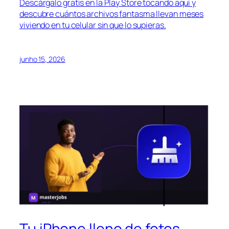
Descárgalo gratis en la Play Store tocando aquí y
descubre cuántos archivos fantasma llevan meses
viviendo en tu celular sin que lo supieras.
junho 15, 2026
Tu iPhone lleno de fotos