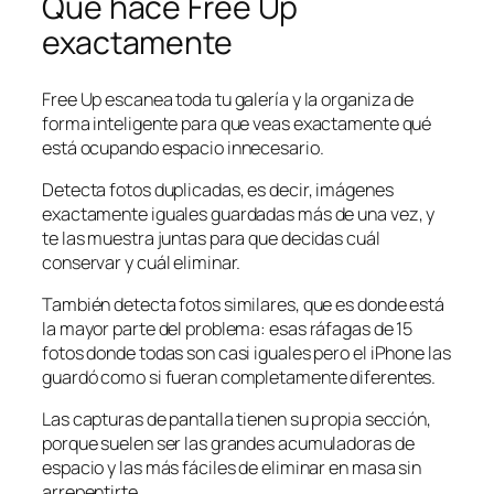
Qué hace Free Up
exactamente
Free Up escanea toda tu galería y la organiza de
forma inteligente para que veas exactamente qué
está ocupando espacio innecesario.
Detecta fotos duplicadas, es decir, imágenes
exactamente iguales guardadas más de una vez, y
te las muestra juntas para que decidas cuál
conservar y cuál eliminar.
También detecta fotos similares, que es donde está
la mayor parte del problema: esas ráfagas de 15
fotos donde todas son casi iguales pero el iPhone las
guardó como si fueran completamente diferentes.
Las capturas de pantalla tienen su propia sección,
porque suelen ser las grandes acumuladoras de
espacio y las más fáciles de eliminar en masa sin
arrepentirte.