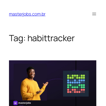
Pular
para
masterjobs.com.br
o
conteúdo
Tag:
habittracker