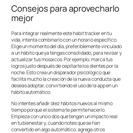
Consejos para aprovecharlo
mejor
Para integrar realmente este habit tracker en tu
vida, intenta combinarlo con un horario específico.
Elige un momento del día, preferiblemente vinculado
a un hábito que ya tengas consolidado, para revisar y
actualizar tus mosaicos. Por ejemplo, marca tus
logros justo después de cepillarte los dientes por la
noche. Esto crea un disparador psicológico que
facilita mucho la creación de la nueva conducta que
deseas adoptar, convirtiendo el uso de la app en un
hábito automático.
No intentes añadir diez hábitos nuevos al mismo
tiempo porque el sistema te permite hacerlo.
Empieza con uno o dos que tengan un impacto real
en tu bienestar y, cuando notes que se han
convertido en algo automático, agrega otros