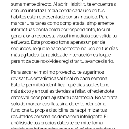
sumamente directo. Al abrir HabitKit, te encuentras
con una interfaz limpia donde cada uno de tus
hábitos está representado por un mosaico. Para
marcar una tarea como completada, simplemente
interactúas con la celda correspondiente, lo cual
genera una respuesta visual inmediata que valida tu
esfuerzo. Este proceso toma apenas un par de
segundos, lo que lo hace perfecto incluso en tus días
más agitados. La rapidez de interacción es lo que
garantiza que no olvides registrar tu avance diario.
Para sacar el máximo provecho, te sugerimos
revisar tus estadísticas al final de cada semana.
Esto te permitirá identificar qué días sueles tener
más éxito y en cuáles tiendes a fallar, ofreciéndote
datos valiosos para ajustar tu estrategia. No se trata
solo de marcar casillas, sino de entender cómo
funciona tu propia disciplina para optimizar tus
resultados personales de manera inteligente. El
análisis de tus propios datos te permite tomar
decisiones informadas sobre qué hábitos priorizar y