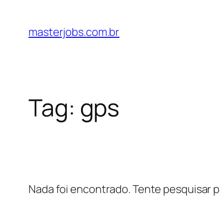
Pular
para
masterjobs.com.br
o
conteúdo
Tag:
gps
Nada foi encontrado. Tente pesquisar p