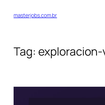
Pular
para
masterjobs.com.br
o
conteúdo
Tag:
exploracion-v