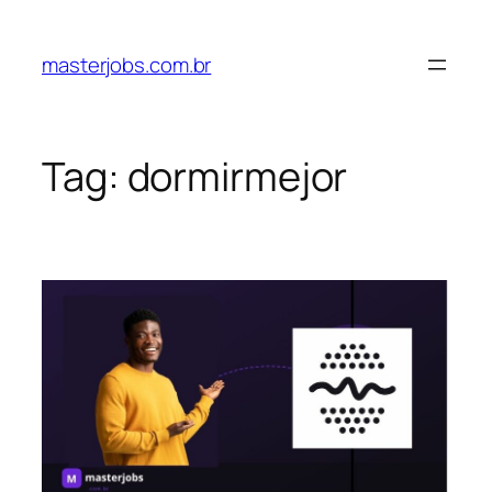
Pular
para
masterjobs.com.br
o
conteúdo
Tag:
dormirmejor