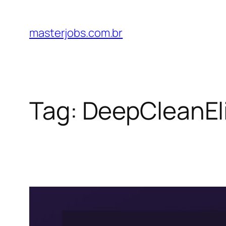
Pular
para
masterjobs.com.br
o
conteúdo
Tag:
DeepCleanEl