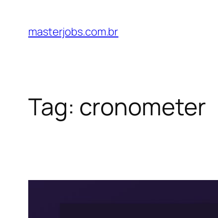
Pular
para
masterjobs.com.br
o
conteúdo
Tag:
cronometer