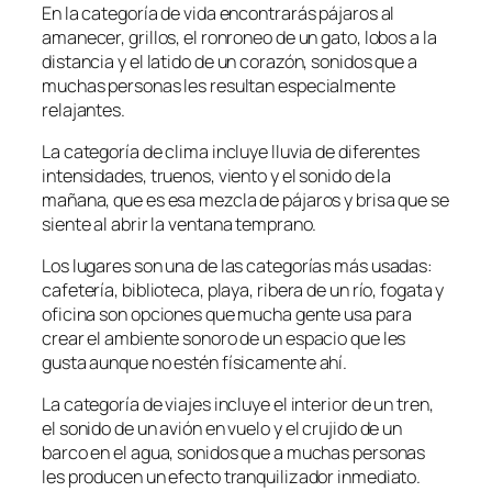
En la categoría de vida encontrarás pájaros al
amanecer, grillos, el ronroneo de un gato, lobos a la
distancia y el latido de un corazón, sonidos que a
muchas personas les resultan especialmente
relajantes.
La categoría de clima incluye lluvia de diferentes
intensidades, truenos, viento y el sonido de la
mañana, que es esa mezcla de pájaros y brisa que se
siente al abrir la ventana temprano.
Los lugares son una de las categorías más usadas:
cafetería, biblioteca, playa, ribera de un río, fogata y
oficina son opciones que mucha gente usa para
crear el ambiente sonoro de un espacio que les
gusta aunque no estén físicamente ahí.
La categoría de viajes incluye el interior de un tren,
el sonido de un avión en vuelo y el crujido de un
barco en el agua, sonidos que a muchas personas
les producen un efecto tranquilizador inmediato.