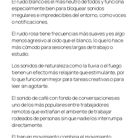
El ruido blanco es el más neutro de todos y funciona
especialmente bien para bloquear sonidos
irregulares e impredecibles del entorno, como voces
o notificaciones.
El ruido rosa tiene frecuencias más suaves y es algo
menos agresivo al oído que el blanco, lo que lo hace
más cómodo para sesiones largas de trabajo o
estudio.
Los sonidos de naturaleza como la lluvia o el fuego
tienen un efecto más relajante que estimulante, por
lo que funcionan mejor para tareas creativas o para
leer sin agotarte.
El sonido de café con fondo de conversaciones es
uno de los más populares entre trabajadores
remotos que extrañan el ambiente de trabajar
rodeados de personas sin que nadie los interrumpa
directamente.
El tren en movimiento combina el movimiento