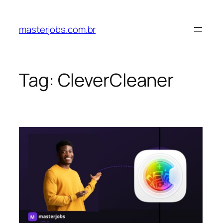
Pular
para
masterjobs.com.br
o
conteúdo
Tag:
CleverCleaner