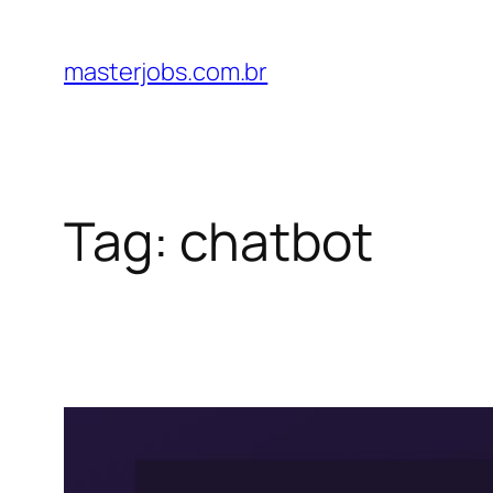
Pular
para
masterjobs.com.br
o
conteúdo
Tag:
chatbot