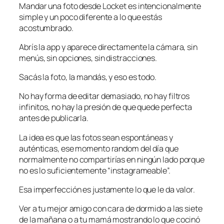
Mandar una foto desde Locket es intencionalmente
simple y un poco diferente a lo que estás
acostumbrado.
Abrís la app y aparece directamente la cámara, sin
menús, sin opciones, sin distracciones.
Sacás la foto, la mandás, y eso es todo.
No hay forma de editar demasiado, no hay filtros
infinitos, no hay la presión de que quede perfecta
antes de publicarla.
La idea es que las fotos sean espontáneas y
auténticas, ese momento random del día que
normalmente no compartirías en ningún lado porque
no es lo suficientemente “instagrameable”.
Esa imperfección es justamente lo que le da valor.
Ver a tu mejor amigo con cara de dormido a las siete
de la mañana o a tu mamá mostrando lo que cocinó