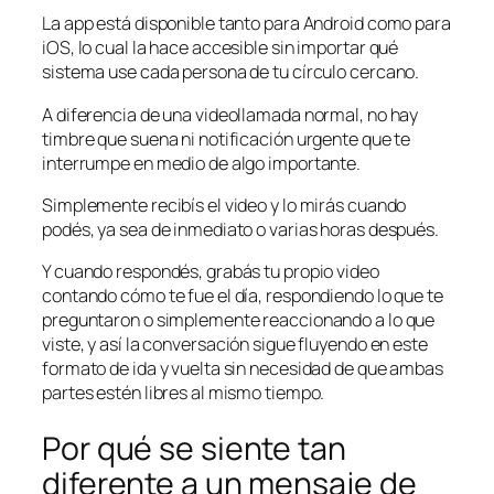
La app está disponible tanto para Android como para
iOS, lo cual la hace accesible sin importar qué
sistema use cada persona de tu círculo cercano.
A diferencia de una videollamada normal, no hay
timbre que suena ni notificación urgente que te
interrumpe en medio de algo importante.
Simplemente recibís el video y lo mirás cuando
podés, ya sea de inmediato o varias horas después.
Y cuando respondés, grabás tu propio video
contando cómo te fue el día, respondiendo lo que te
preguntaron o simplemente reaccionando a lo que
viste, y así la conversación sigue fluyendo en este
formato de ida y vuelta sin necesidad de que ambas
partes estén libres al mismo tiempo.
Por qué se siente tan
diferente a un mensaje de