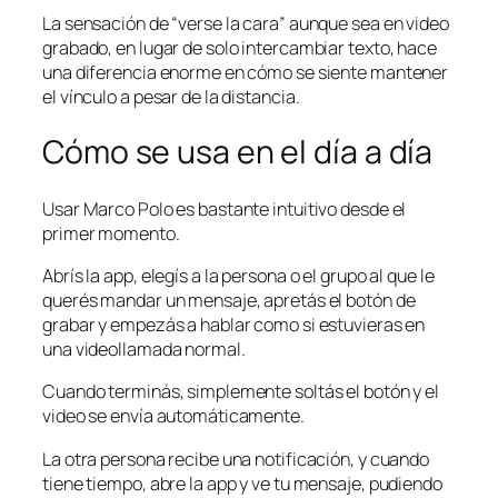
La sensación de “verse la cara” aunque sea en video
grabado, en lugar de solo intercambiar texto, hace
una diferencia enorme en cómo se siente mantener
el vínculo a pesar de la distancia.
Cómo se usa en el día a día
Usar Marco Polo es bastante intuitivo desde el
primer momento.
Abrís la app, elegís a la persona o el grupo al que le
querés mandar un mensaje, apretás el botón de
grabar y empezás a hablar como si estuvieras en
una videollamada normal.
Cuando terminás, simplemente soltás el botón y el
video se envía automáticamente.
La otra persona recibe una notificación, y cuando
tiene tiempo, abre la app y ve tu mensaje, pudiendo