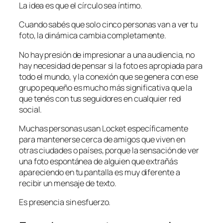
La idea es que el círculo sea íntimo.
Cuando sabés que solo cinco personas van a ver tu
foto, la dinámica cambia completamente.
No hay presión de impresionar a una audiencia, no
hay necesidad de pensar si la foto es apropiada para
todo el mundo, y la conexión que se genera con ese
grupo pequeño es mucho más significativa que la
que tenés con tus seguidores en cualquier red
social.
Muchas personas usan Locket específicamente
para mantenerse cerca de amigos que viven en
otras ciudades o países, porque la sensación de ver
una foto espontánea de alguien que extrañás
apareciendo en tu pantalla es muy diferente a
recibir un mensaje de texto.
Es presencia sin esfuerzo.