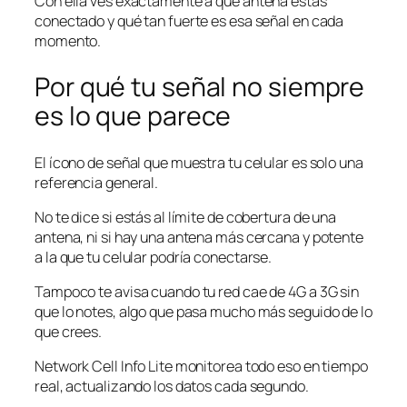
Con ella ves exactamente a qué antena estás
conectado y qué tan fuerte es esa señal en cada
momento.
Por qué tu señal no siempre
es lo que parece
El ícono de señal que muestra tu celular es solo una
referencia general.
No te dice si estás al límite de cobertura de una
antena, ni si hay una antena más cercana y potente
a la que tu celular podría conectarse.
Tampoco te avisa cuando tu red cae de 4G a 3G sin
que lo notes, algo que pasa mucho más seguido de lo
que crees.
Network Cell Info Lite monitorea todo eso en tiempo
real, actualizando los datos cada segundo.