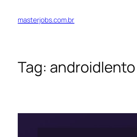
Pular
para
masterjobs.com.br
o
conteúdo
Tag:
androidlento