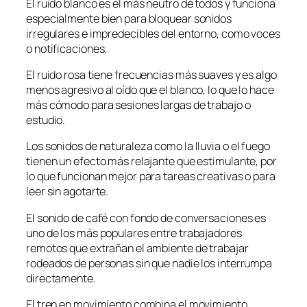
El ruido blanco es el más neutro de todos y funciona
especialmente bien para bloquear sonidos
irregulares e impredecibles del entorno, como voces
o notificaciones.
El ruido rosa tiene frecuencias más suaves y es algo
menos agresivo al oído que el blanco, lo que lo hace
más cómodo para sesiones largas de trabajo o
estudio.
Los sonidos de naturaleza como la lluvia o el fuego
tienen un efecto más relajante que estimulante, por
lo que funcionan mejor para tareas creativas o para
leer sin agotarte.
El sonido de café con fondo de conversaciones es
uno de los más populares entre trabajadores
remotos que extrañan el ambiente de trabajar
rodeados de personas sin que nadie los interrumpa
directamente.
El tren en movimiento combina el movimiento