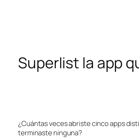
Pular
para
o
conteúdo
Superlist la app q
¿Cuántas veces abriste cinco apps distin
terminaste ninguna?