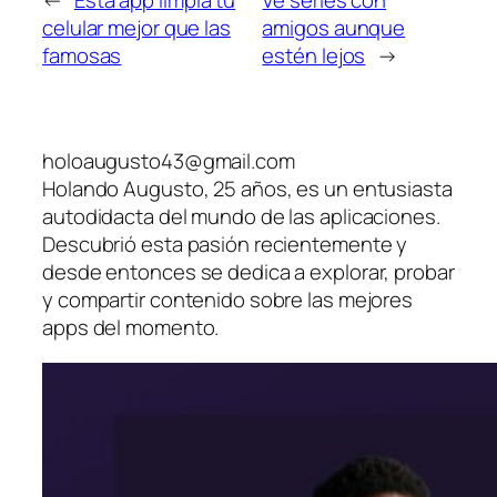
←
Esta app limpia tu
Ve series con
celular mejor que las
amigos aunque
famosas
estén lejos
→
holoaugusto43@gmail.com
Holando Augusto, 25 años, es un entusiasta
autodidacta del mundo de las aplicaciones.
Descubrió esta pasión recientemente y
desde entonces se dedica a explorar, probar
y compartir contenido sobre las mejores
apps del momento.