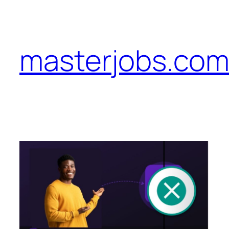
Pular
para
o
masterjobs.com
conteúdo